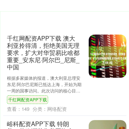
千红网配资APP下载 澳大
利亚拎得清，拒绝美国无理
要求，扩大对华贸易比啥都
重要_安东尼·阿尔巴_尼斯_
中国
根据多家媒体的报道，澳大利亚总理安
东尼·阿尔巴尼斯已抵达上海，开始为期
一周的国事访问。此次访问的核心目的
非常明确，正如澳大利亚政府向美联社
千红网配资APP下载
回应的那样：主要是为了....
查看：
149
分类：
网络配资
峪科配资APP下载 特朗