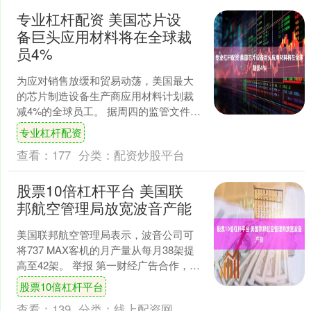
专业杠杆配资 美国芯片设
备巨头应用材料将在全球裁
员4%
为应对销售放缓和贸易动荡，美国最大
的芯片制造设备生产商应用材料计划裁
减4%的全球员工。 据周四的监管文件，
该公司将裁减这些职位，力争“成为更具
专业杠杆配资
竞争力和生产力的组....
查看：
177
分类：
配资炒股平台
股票10倍杠杆平台 美国联
邦航空管理局放宽波音产能
美国联邦航空管理局表示，波音公司可
将737 MAX客机的月产量从每月38架提
高至42架。 举报 第一财经广告合作，请
点击这里此内容为第一财经原创，著作
股票10倍杠杆平台
权归第一财....
查看：
139
分类：
线上配资网