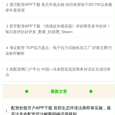
​源万配资APP下载 美元年底企稳 但仍有望创下2017年以来最
2
差年度表现
​胜宇配资APP下载 《情感反诈模拟器》评价降至多半好评！
3
每日差评比好评多_数量_柱状图_Steam
​海证配资 TOP实力盘点：电子拉力试验机加工厂‘济南文腾’行
4
业标杆解析
​壹配资网门户平台 中国—马来西亚高层商务对话在京成功举
5
办
最新文章
配资炒股开户APP下载 首部生态环境法典即将实施，最
1、
高法发布配套司法解释明确适用规则