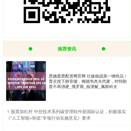
推荐资讯
恩施股票配资网官网 社媒核战第一牺牲品！
普京按下静音键，梅德韦杰夫闭麦，对特朗
普不再强硬_俄罗斯_核潜艇_佩斯科夫
​股票加杠杆 中控技术系列碳管理软件获国际认证，积极落实
1
《“人工智能+制造”专项行动实施意见》要求