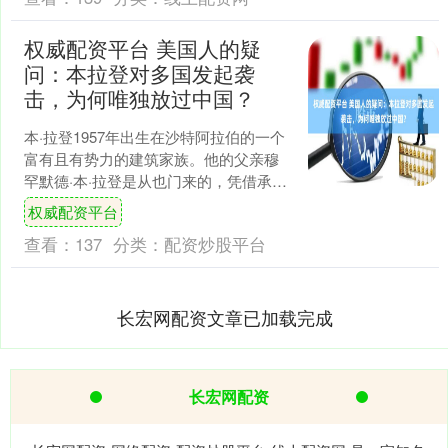
权威配资平台 美国人的疑
问：本拉登对多国发起袭
击，为何唯独放过中国？
本·拉登1957年出生在沙特阿拉伯的一个
富有且有势力的建筑家族。他的父亲穆
罕默德·本·拉登是从也门来的，凭借承接
沙特王室的大型工程，家族在中东的建
权威配资平台
筑业声名赫赫，....
查看：
137
分类：
配资炒股平台
长宏网配资文章已加载完成
长宏网配资