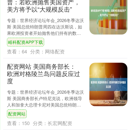
普：若欧洲抛售美国资产，
美方将予以“大规模反击”
专题：世界经济论坛年会_2026冬季达沃
斯 美国总统特朗普周四在达沃斯说，如
果欧洲投资者开始抛售他们持有的数万
亿美元美国股票和债券，美国将予以反
峪科配资APP下载
击。 他在接受采....
查看：
64
分类：
网络配资
配资网站 美国商务部长：
欧洲对格陵兰岛问题反应过
度
专题：世界经济论坛年会_2026冬季达沃
斯 美国商务部长卢特尼克说，欧洲领导
人和加拿大总理卡尼对美国总统特朗普
威胁要对八个国家征收与格陵兰岛相关
配资网站
关税的做法反应过....
查看：
150
分类：
长宏网配资