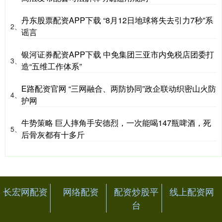
丹东股票配资APP下载 “8月12日地球将失去引力7秒”系
2、
谣言
银河证券配资APP下载 中免集团三亚市内免税店团委打
3、
造“五维工作体系”
E路配资官网 “三网融合、两防协同”政企联动织密山火防
4、
护网
牛势策略 巨人摔角手安德烈，一次能喝147瓶啤酒，死
5、
后骨灰都有十多斤
长宏网配资
网络配资
配资炒股平
线上配资网
台