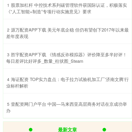
​股票加杠杆 中控技术系列碳管理软件获国际认证，积极落实
1
《“人工智能+制造”专项行动实施意见》要求
​源万配资APP下载 美元年底企稳 但仍有望创下2017年以来最
2
差年度表现
​胜宇配资APP下载 《情感反诈模拟器》评价降至多半好评！
3
每日差评比好评多_数量_柱状图_Steam
​海证配资 TOP实力盘点：电子拉力试验机加工厂‘济南文腾’行
4
业标杆解析
​壹配资网门户平台 中国—马来西亚高层商务对话在京成功举
5
办
最新文章