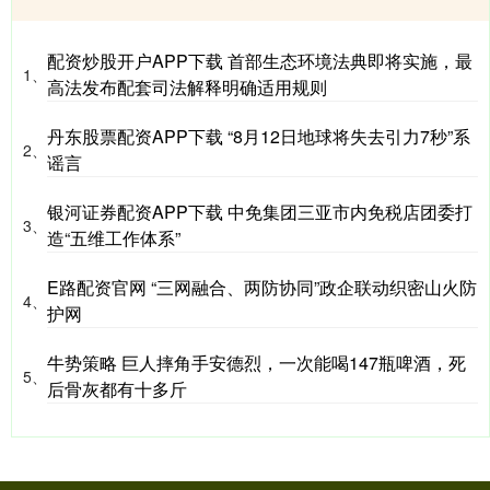
配资炒股开户APP下载 首部生态环境法典即将实施，最
1、
高法发布配套司法解释明确适用规则
丹东股票配资APP下载 “8月12日地球将失去引力7秒”系
2、
谣言
银河证券配资APP下载 中免集团三亚市内免税店团委打
3、
造“五维工作体系”
E路配资官网 “三网融合、两防协同”政企联动织密山火防
4、
护网
牛势策略 巨人摔角手安德烈，一次能喝147瓶啤酒，死
5、
后骨灰都有十多斤